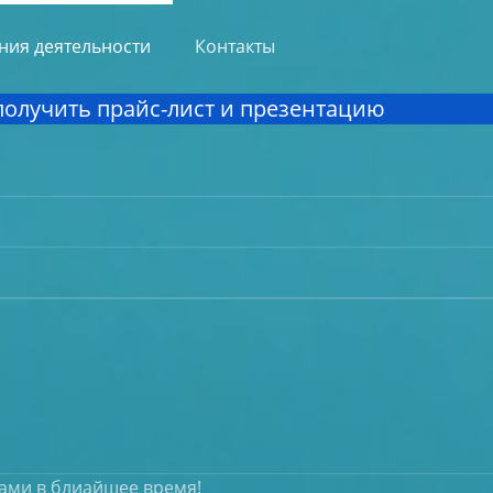
ния деятельности
Контакты
 получить прайс-лист и презентацию
вами в блиайшее время!